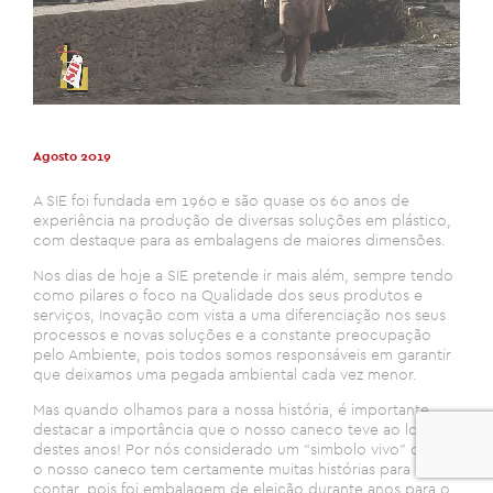
Agosto 2019
A SIE foi fundada em 1960 e são quase os 60 anos de
experiência na produção de diversas soluções em plástico,
com destaque para as embalagens de maiores dimensões.
Nos dias de hoje a SIE pretende ir mais além, sempre tendo
como pilares o foco na Qualidade dos seus produtos e
serviços, Inovação com vista a uma diferenciação nos seus
processos e novas soluções e a constante preocupação
pelo Ambiente, pois todos somos responsáveis em garantir
que deixamos uma pegada ambiental cada vez menor.
Mas quando olhamos para a nossa história, é importante
destacar a importância que o nosso caneco teve ao longo
0
destes anos! Por nós considerado um "simbolo vivo" da SIE,
o nosso caneco tem certamente muitas histórias para
contar, pois foi embalagem de eleição durante anos para o