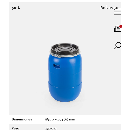
30 L
Ref. 1250
Dimensiones
Ø320 - 495(A) mm
Peso
1300 g