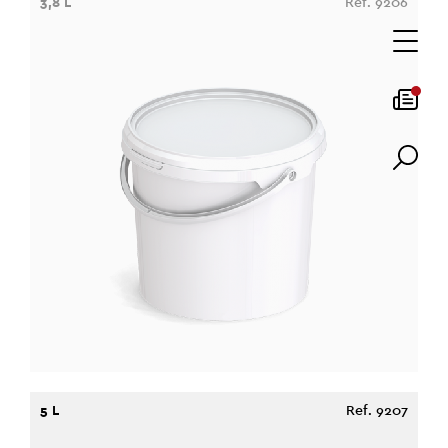
3,8 L
Ref. 9206
5 L
Ref. 9207