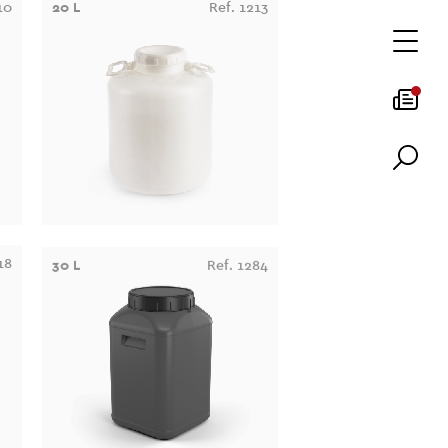
10
20 L
Ref. 1213
18
30 L
Ref. 1284