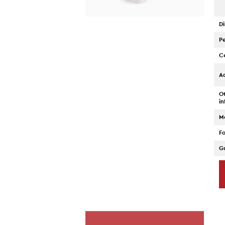
D
P
Ce
A
O
i
M
F
G