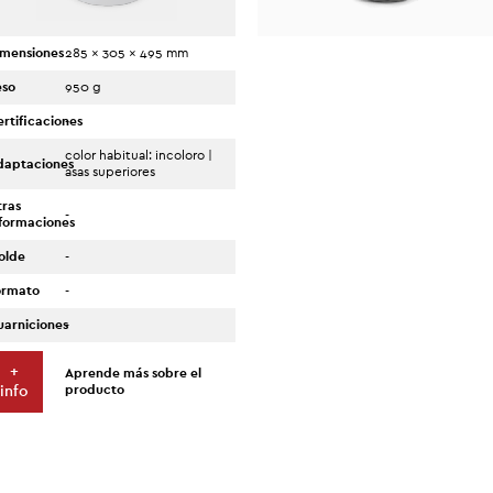
imensiones
285 x 305 x 495 mm
eso
950 g
rtificaciones
-
color habitual: incoloro |
daptaciones
asas superiores
tras
-
nformaciones
olde
-
ormato
-
uarniciones
-
+
Aprende más sobre el
producto
info