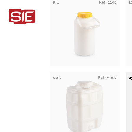
5 L
Ref. 1199
1
20 L
Ref. 2007
2