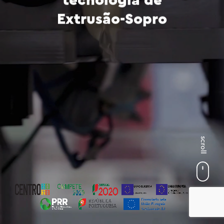
tecnologia de
Extrusão-Sopro
scroll
0