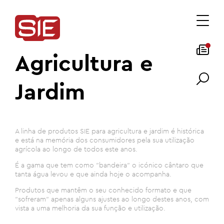
Agricultura e
Jardim
A linha de produtos SIE para agricultura e jardim é histórica
e está na memória dos consumidores pela sua utilização
agrícola ao longo de todos este anos.
É a gama que tem como "bandeira" o icónico cântaro que
tanta água levou e que ainda hoje o acompanha.
Produtos que mantêm o seu conhecido formato e que
"sofreram" apenas alguns ajustes ao longo destes anos, com
vista a uma melhoria da sua função e utilização.