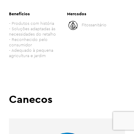
Benefícios
Mercados
- Produtos com história
Fitossanitário
- Soluções adaptadas às
necessidades do retalho
- Reconhecido pelo
consumidor
- Adequado à pequena
agricultura e jardim
Canecos
0