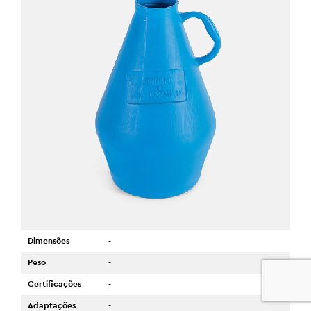
Dimensões
-
Peso
-
0
Certificações
-
Adaptações
-