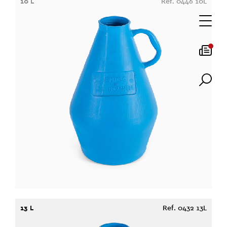
10 L
Ref. 0446 10L
13 L
Ref. 0432 13L