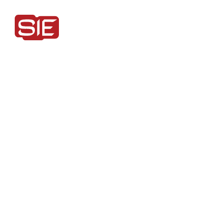
A SIE está
instalaçõe