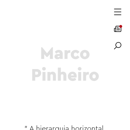
Marco
Pinheiro
" A hierarquia horizontal,