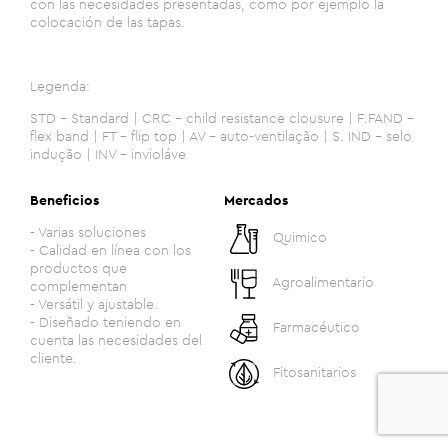
con las necesidades presentadas, como por ejemplo la
colocación de las tapas.
Legenda:
STD - Standard | CRC - child resistance clousure | F.FAND -
flex band | FT - flip top | AV - auto-ventilação | S. IND - selo
indução | INV - invioláve
Beneficios
Mercados
- Varias soluciones
Quimico
- Calidad en línea con los
productos que
Agroalimentario
complementan
- Versátil y ajustable.
- Diseñado teniendo en
Farmacéutico
cuenta las necesidades del
cliente.
Fitosanitarios
0