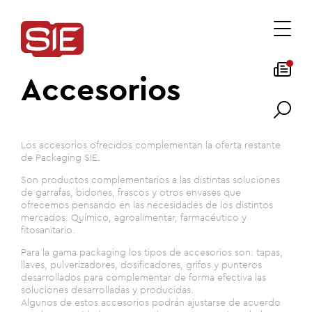
Accesorios
Los accesorios ofrecidos complementan la oferta restante
de Packaging SIE.
Son productos complementarios a las distintas soluciones
de garrafas, bidones, frascos y otros envases que
ofrecemos pensando en las necesidades de los distintos
mercados: Químico, agroalimentar, farmacéutico y
fitosanitario.
Para la gama packaging los tipos de accesorios son: tapas,
llaves, pulverizadores, dosificadores, grifos y punteros
desarrollados para complementar de forma efectiva las
soluciones desarrolladas y producidas.
Algunos de estos accesorios podrán ajustarse de acuerdo