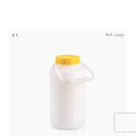
5 L
Ref. 1199
0