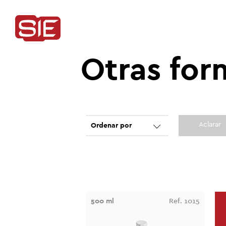
Otras for
Aclarar
Ordenar por
500 ml
Ref. 1015