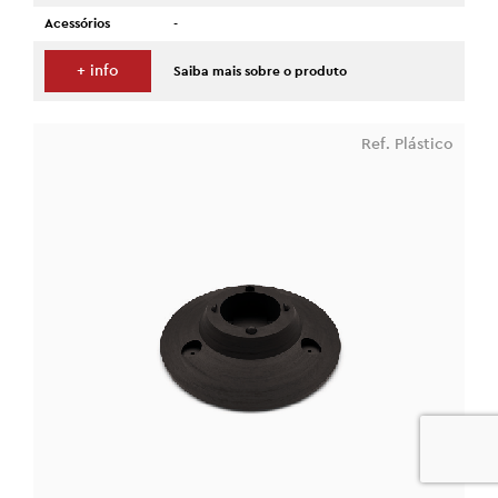
Acessórios
-
+ info
Saiba mais sobre o produto
Ref. Plástico
0